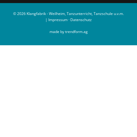
© 2026 Klangfabrik - Weilheim, Tanzunterricht, Tanzschule u.v.m.
|
Impressum
·
Datenschutz
made by trendform.ag