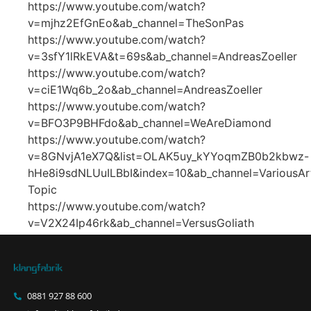
https://www.youtube.com/watch?
v=mjhz2EfGnEo&ab_channel=TheSonPas
https://www.youtube.com/watch?
v=3sfY1lRkEVA&t=69s&ab_channel=AndreasZoeller
https://www.youtube.com/watch?
v=ciE1Wq6b_2o&ab_channel=AndreasZoeller
https://www.youtube.com/watch?
v=BFO3P9BHFdo&ab_channel=WeAreDiamond
https://www.youtube.com/watch?
v=8GNvjA1eX7Q&list=OLAK5uy_kYYoqmZB0b2kbwz-
hHe8i9sdNLUuILBbI&index=10&ab_channel=VariousArt
Topic
https://www.youtube.com/watch?
v=V2X24Ip46rk&ab_channel=VersusGoliath
0881 927 88 600