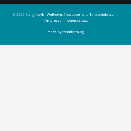
© 2026 Klangfabrik - Weilheim, Tanzunterricht, Tanzschule u.v.m.
|
Impressum
·
Datenschutz
made by trendform.ag