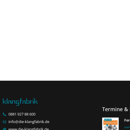
Termine & 
0881 927 88 600
Fe
info@die-klangfabrik.de
meh
www.die-klangfabrik.de