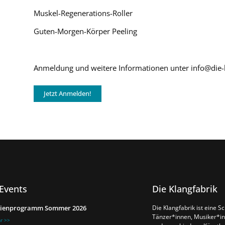
Muskel-Regenerations-Roller
Guten-Morgen-Körper Peeling
Anmeldung und weitere Informationen unter info@die-
Jetzt Anmelden!
Die Klangfabrik
Events
Die Klangfabrik ist eine S
rienprogramm Sommer 2026
Tänzer*innen, Musiker*in
r >>