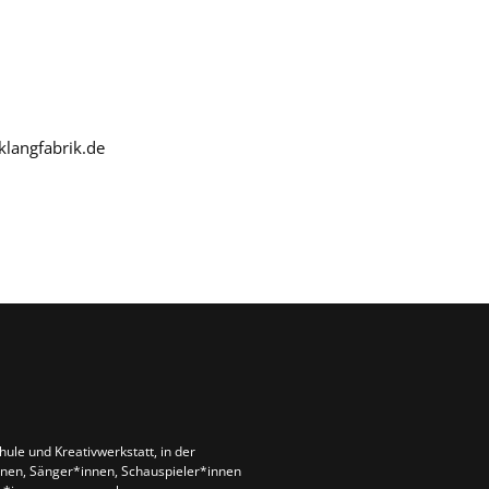
klangfabrik.de
chule und Kreativwerkstatt, in der
nen, Sänger*innen, Schauspieler*innen