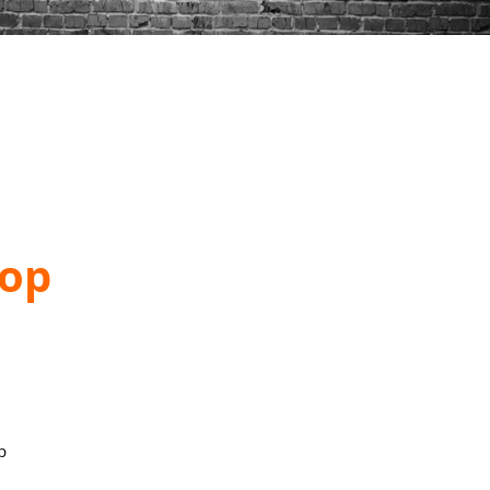
hop
p