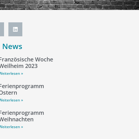
e News
Französische Woche
Weilheim 2023
Weiterlesen »
Ferienprogramm
Ostern
Weiterlesen »
Ferienprogramm
Weihnachten
Weiterlesen »