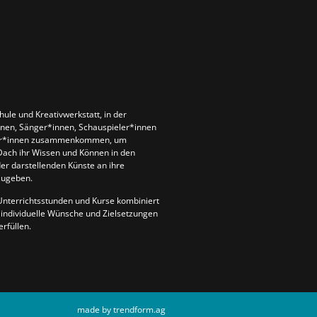
chule und Kreativwerkstatt, in der
nen, Sänger*innen, Schauspieler*innen
ler*innen zusammenkommen, um
ach ihr Wissen und Können in den
er darstellenden Künste an ihre
zugeben.
Unterrichtsstunden und Kurse kombiniert
individuelle Wünsche und Zielsetzungen
rfüllen.
made by trendform.ag