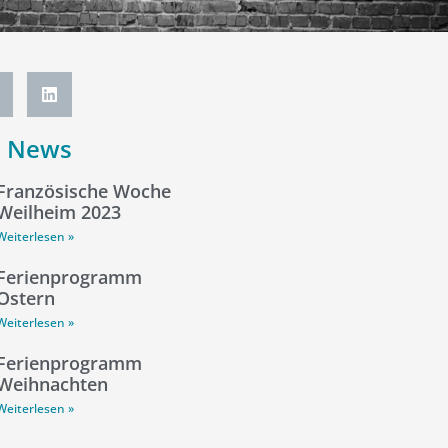
e News
Französische Woche
Weilheim 2023
Weiterlesen »
Ferienprogramm
Ostern
Weiterlesen »
Ferienprogramm
Weihnachten
Weiterlesen »