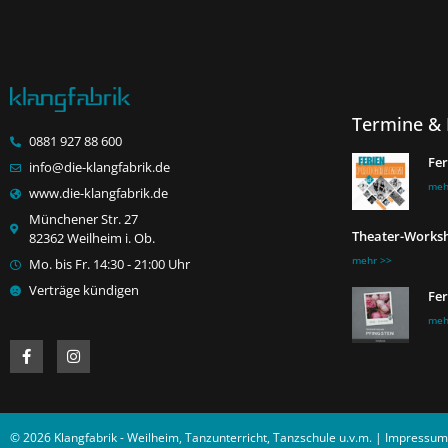
Termine & 
0881 927 88 600
Fe
info@die-klangfabrik.de
meh
www.die-klangfabrik.de
Münchener Str. 27
Theater-Worksh
82362 Weilheim i. Ob.
mehr >>
Mo. bis Fr. 14:30 - 21:00 Uhr
Verträge kündigen
Fe
meh
© 2026 Klangfabrik - Weilheim, Tanzunterricht, Tanzschule u.v.m. |
Impressum