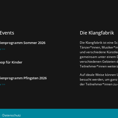
Die Klangfabrik
Events
Die Klangfabrik ist eine S
rienprogramm Sommer 2026
Tänzer*innen, Musiker*in
r >>
und verschiedene Künst
gemeinsam unter einem D
verschiedenen Gebieten d
op für Kinder
Teilnehmer*innen weiter
Auf ideale Weise können 
rienprogramm Pfingsten 2026
besucht werden, um ganz 
der Teilnehmer*innen zu e
r >>
·
Datenschutz