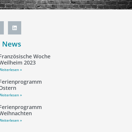
e News
Französische Woche
Weilheim 2023
Weiterlesen »
Ferienprogramm
Ostern
Weiterlesen »
Ferienprogramm
Weihnachten
Weiterlesen »